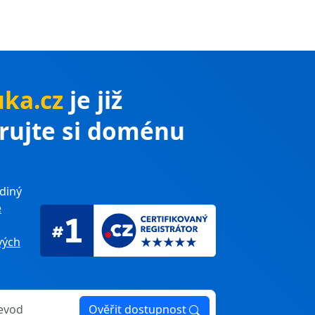
ka.cz
je již
trujte si doménu
diný
e
ých
Ověřit dostupnost