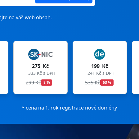
jte na váš web obsah.
199 Kč
199 Kč
241 Kč s DPH
241 Kč s DPH
535 Kč
699 Kč
63 %
72 %
* cena na 1. rok registrace nové domény