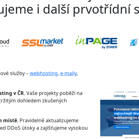
jeme i další prvotřídní s
gové služby –
webhosting
,
e-maily
,
sting v ČR
. Vaše projekty poběží na
etržitým dohledem zkušených
m místě
. Pravidelně aktualizujeme
řed DDoS útoky a zajišťujeme vysokou