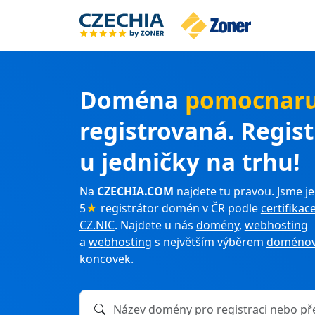
Doména
pomocnaru
registrovaná. Regis
u jedničky na trhu!
Na
CZECHIA.COM
najdete tu pravou. Jsme je
5
★
registrátor domén v ČR podle
certifikac
CZ.NIC
. Najdete u nás
domény
,
webhosting
a
webhosting
s největším výběrem
doménov
koncovek
.
Název domény k registraci nebo převodu