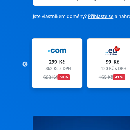
Jste vlastníkem domény?
Přihlaste se
a nahra
9 Kč
99 Kč
275 Kč
Kč s DPH
120 Kč s DPH
333 Kč s DPH
č
169 Kč
299 Kč
50 %
41 %
8 %